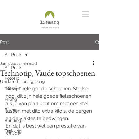
Post
All Posts
Jan 3, 2017
1 min read
All Posts
Technotip, Vaude topschoenen
FotoTip
Updated:
Jun 19, 2019
Dit zijn hele goede schoenen. Sterker 
TechnoTip
nog, dit zijn hele goede fietsschoenen 
Hiking
als je van plan bent om met een stel 
Biking
tassen met dito extra kilo's, de bergen 
en de vlaktes te bedwingen.
Running
En dat is best wel een prestatie van 
Trekking
Vaude.