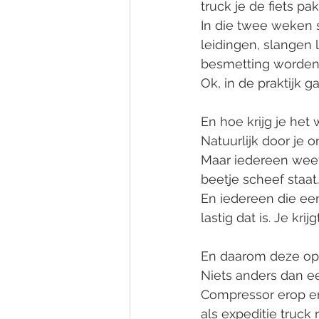
truck je de fiets pa
In die twee weken s
leidingen, slangen
besmetting worden
Ok, in de praktijk g
En hoe krijg je het 
Natuurlijk door je o
Maar iedereen weet 
beetje scheef staat.
En iedereen die ee
lastig dat is. Je kri
En daarom deze opl
Niets anders dan e
Compressor erop en 
als expeditie truck 