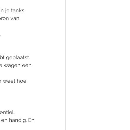
 je tanks, 
bron van 
.
bt geplaatst. 
 je wagen een 
n weet hoe 
ntiel. 
 en handig. En 