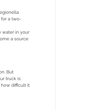
egionella 
e for a two-
e water in your 
come a source 
on. But 
ur truck is 
ow difficult it 