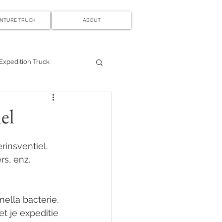
NTURE TRUCK
ABOUT
Expedition Truck
el
insventiel.
rs, enz.
ella bacterie. 
t je expeditie 