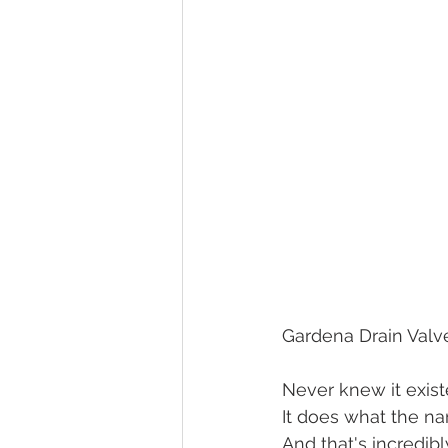
Gardena Drain Valv
Never knew it exist
It does what the nam
And that's incredibl