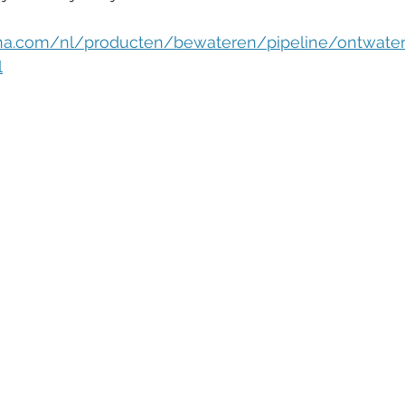
na.com/nl/producten/bewateren/pipeline/ontwateri
l