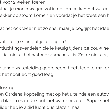
kt voor 2 weken toeren.
taat je mooie wagen vol in de zon en kan het water in
 lekker op stoom komen en voordat je het weet een 
.
aat het ook weer niet zo snel maar je begrijpt het idee
water uit je slang of je leidingen?
ntluchtingsventielen die je keurig tijdens de bouw he
dat niet al het water er zomaar uit is. Zeker niet als
n lange waterleiding geprobeerd heeft leeg te make
jgt het nooit echt goed leeg.
ossing.
en Gardena koppeling met op het uiteinde een autove
blazen maar. Je spuit het water er zo uit. Super snel
rijder heb je altijd lucht dus blazen maar.