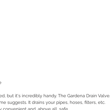
e
ed, but it's incredibly handy. The Gardena Drain Valve
e suggests. It drains your pipes, hoses, filters, etc.
y convenient and, above all, safe.