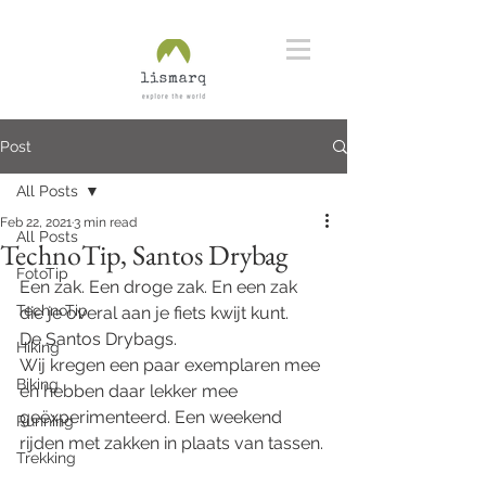
Post
All Posts
Feb 22, 2021
3 min read
All Posts
TechnoTip, Santos Drybag
FotoTip
Een zak. Een droge zak. En een zak 
TechnoTip
die je overal aan je fiets kwijt kunt. 
De Santos Drybags. 
Hiking
Wij kregen een paar exemplaren mee 
Biking
en hebben daar lekker mee 
geëxperimenteerd. Een weekend 
Running
rijden met zakken in plaats van tassen.
Trekking