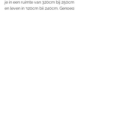
je in een ruimte van 320cm bij 250cm 
en leven in 320cm bij 240cm. Genoeg 
ruimte dus. 
Nadeel van deze grote ruimte is wel 
dat dat het minder snel warm wordt 
dan in een klein trekkerstentje. 
Is er dan geen nadeel aan deze tent?
Natuurlijk wel. Als de tent nat is kan 
de het niet even ten droge hangen in 