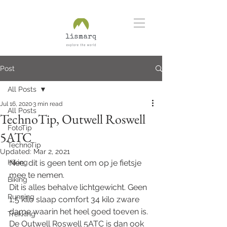
Post
All Posts
Jul 16, 2020
3 min read
All Posts
TechnoTip, Outwell Roswell
FotoTip
5ATC
TechnoTip
Updated:
Mar 2, 2021
Hiking
Nee, dit is geen tent om op je fietsje 
mee te nemen. 
Biking
Dit is alles behalve lichtgewicht. Geen 
Running
1,5 kilo slaap comfort 34 kilo zware 
dame waarin het heel goed toeven is. 
Trekking
De Outwell Roswell 5ATC is dan ook 