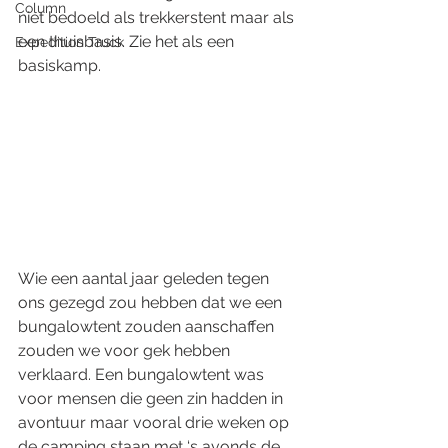
Column
niet bedoeld als trekkerstent maar als 
een thuisbasis. Zie het als een 
Expedition Truck
basiskamp. 
Wie een aantal jaar geleden tegen 
ons gezegd zou hebben dat we een 
bungalowtent zouden aanschaffen 
zouden we voor gek hebben 
verklaard. Een bungalowtent was 
voor mensen die geen zin hadden in 
avontuur maar vooral drie weken op 
de camping staan met ‘s avonds de 