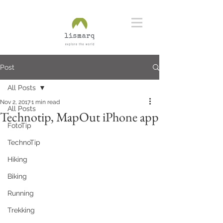
Post
All Posts
Nov 2, 2017
1 min read
All Posts
Technotip, MapOut iPhone app
FotoTip
TechnoTip
Hiking
Biking
Running
Trekking