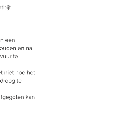
bijt. 
en een 
houden en na 
vuur te 
t niet hoe het 
 droog te 
afgegoten kan 