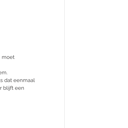
k moet 
em. 
ls dat eenmaal 
blijft een 