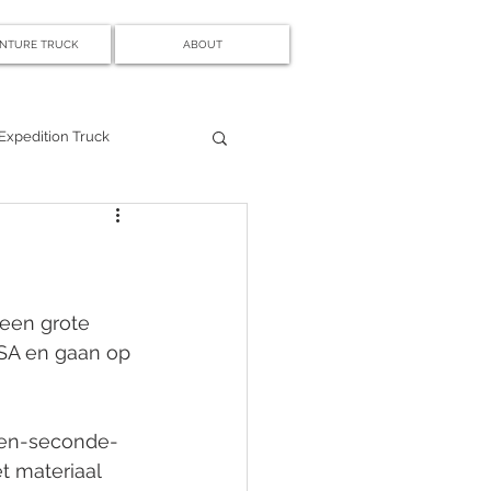
NTURE TRUCK
ABOUT
Expedition Truck
een grote 
USA en gaan op 
'een-seconde-
t materiaal 