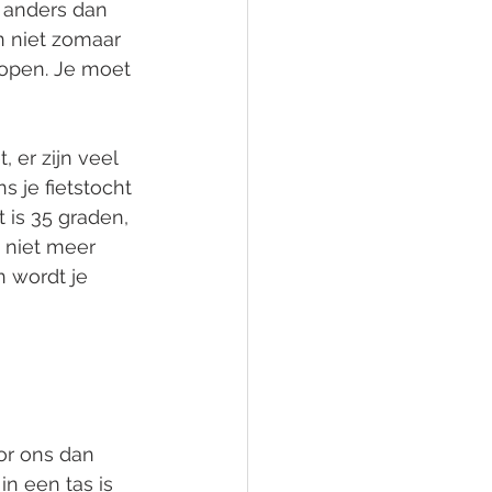
anders dan 
n niet zomaar 
kopen. Je moet 
, er zijn veel 
 je fietstocht 
 is 35 graden, 
t niet meer 
 wordt je 
or ons dan 
n een tas is 