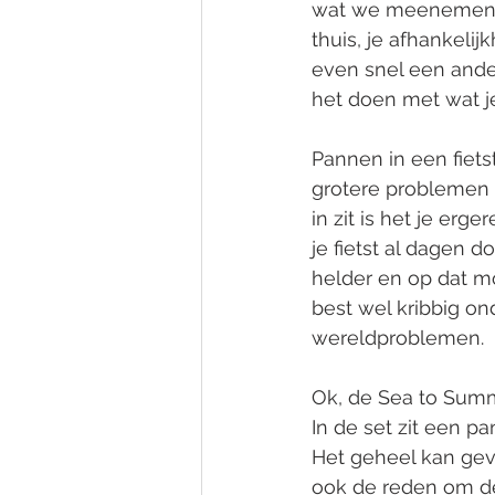
wat we meenemen. 
thuis, je afhankeli
even snel een ander
het doen met wat je 
Pannen in een fietsta
grotere problemen o
in zit is het je er
je fietst al dagen 
helder en op dat mo
best wel kribbig ond
wereldproblemen. 
Ok, de Sea to Summi
In de set zit een p
Het geheel kan gev
ook de reden om de 