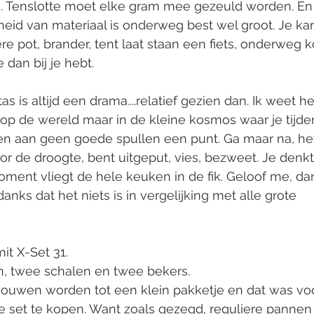
Tenslotte moet elke gram mee gezeuld worden. En 
jkheid van materiaal is onderweg best wel groot. Je ka
e pot, brander, tent laat staan een fiets, onderweg 
dan bij je hebt. 
s is altijd een drama....relatief gezien dan. Ik weet het
p de wereld maar in de kleine kosmos waar je tijdens
geren aan geen goede spullen een punt. Ga maar na, het
door de droogte, bent uitgeput, vies, bezweet. Je denk
ment vliegt de hele keuken in de fik. Geloof me, dan
anks dat het niets is in vergelijking met alle grote 
t X-Set 31. 
an, twee schalen en twee bekers. 
ouwen worden tot een klein pakketje en dat was vo
set te kopen. Want zoals gezegd, reguliere pannen i