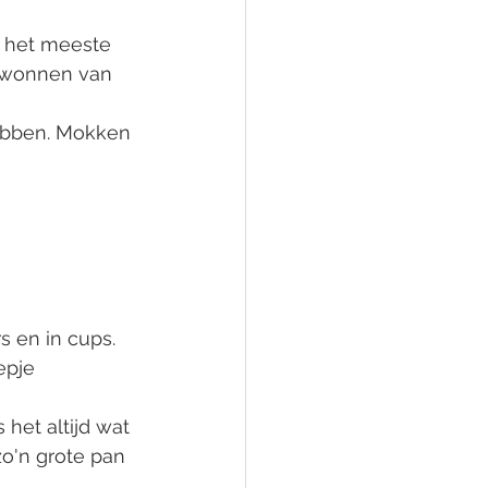
k het meeste 
ewonnen van 
ebben. Mokken 
 en in cups. 
epje 
het altijd wat 
o'n grote pan 