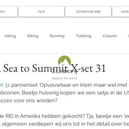
ORY
FILM
ADVENTURE BIKE
ADVE
Hiking
Biking
Running
Trekking
Column
 Sea to Summit X-set 31
t 31
 pannenset. Opvouwbaar en klein maar wel met 
iliconen. Beetje huiverig kopen we een setje in de 
succes voor ons worden?
de REI in Amerika hebben gekocht? Tja, beetje een 
t algemeen verdiepen wij ons tot in het detail over he