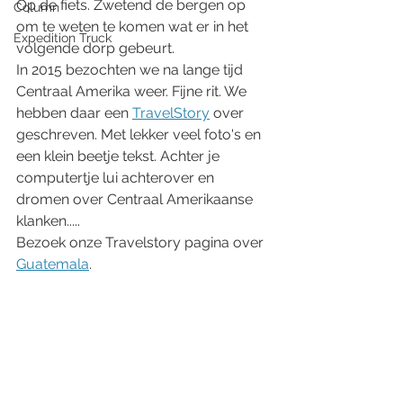
Op de fiets. Zwetend de bergen op 
Column
om te weten te komen wat er in het 
Expedition Truck
volgende dorp gebeurt. 
In 2015 bezochten we na lange tijd 
Centraal Amerika weer. Fijne rit. We 
hebben daar een 
TravelStory
 over 
geschreven. Met lekker veel foto's en 
een klein beetje tekst. Achter je 
computertje lui achterover en 
dromen over Centraal Amerikaanse 
klanken.....
Bezoek onze Travelstory pagina over 
Guatemala
.