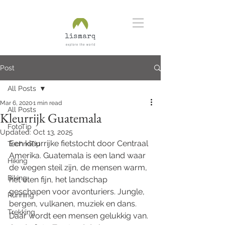
Post
All Posts
Mar 6, 2020
1 min read
All Posts
Kleurrijk Guatemala
FotoTip
Updated:
Oct 13, 2025
Een kleurrijke fietstocht door Centraal 
TechnoTip
Amerika. Guatemala is een land waar 
Hiking
de wegen steil zijn, de mensen warm, 
Biking
het eten fijn, het landschap 
geschapen voor avonturiers. Jungle, 
Running
bergen, vulkanen, muziek en dans. 
Trekking
Daar wordt een mensen gelukkig van. 