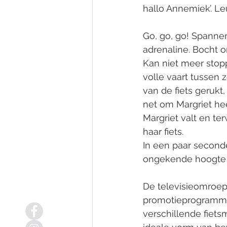
hallo Annemiek’. Le
Go, go, go! Spanne
adrenaline. Bocht o
Kan niet meer stop
volle vaart tussen z
van de fiets geruk
net om Margriet hee
Margriet valt en te
haar fiets. 
In een paar seconde
ongekende hoogte be
De televisieomroep
promotieprogramma
verschillende fietsm