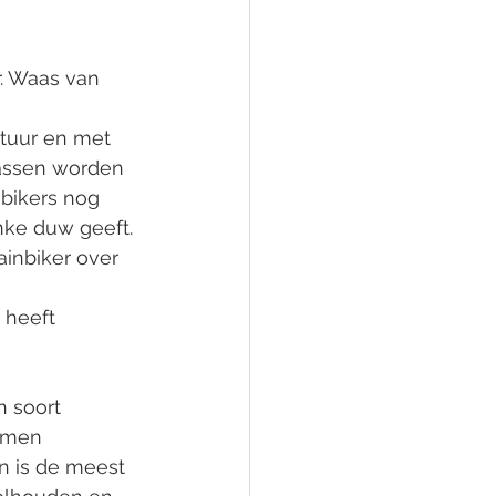
. Waas van 
tuur en met 
stassen worden 
bikers nog 
nke duw geeft. 
ainbiker over 
 heeft 
 soort 
omen 
en is de meest 