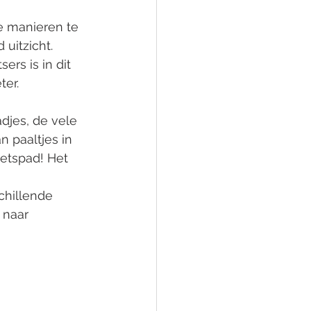
e manieren te 
uitzicht. 
ers is in dit 
ter.
djes, de vele 
 paaltjes in 
ietspad! Het 
hillende 
 naar 