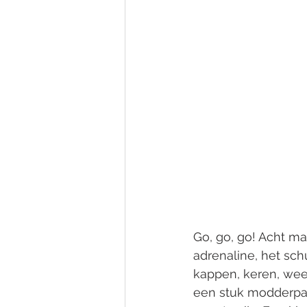
Go, go, go! Acht m
adrenaline, het sc
kappen, keren, wee
een stuk modderpad