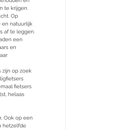
volhouden en 
 te krijgen.
cht. Op 
en natuurlijk 
 af te leggen. 
paden een 
ars en 
aar 
 zijn op zoek 
igfietsers 
maal fietsers 
st, helaas 
n. Ook op een 
 hetzelfde 