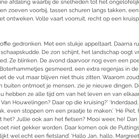
leine afdaling waarbij de snelheden tot het ongelofeli
n zoeven voorbij, tassen schuren langs takken, ee
t ontweken. Volle vaart voorruit, recht op een kruis
ffie gedronken. Met een stukje appeltaart. Daarna ru
e schaapskudde. De zon schijnt, het landschap oogt vri
oed. Ze blinken. De avond daarvoor nog even een poe
Boterhammetjes gesmeerd, een extra regenjas in de 
 met de vut maar blijven niet thuis zitten. Waarom zou
n buiten ontmoet je mensen, zie je nieuwe dingen. D
 nu hebben ze alle tijd om van het leven en van elkaar
de Van Houwelingen? Daar op die kruising?’ ‘Inderdaad,
uk, even stoppen om een praatje te maken.’ ‘Hé Piet, 
 het? Jullie ook aan het fietsen? Mooi weer, hè! Dan 
t moet niet gekker worden. Daar komen ook de Putting
ijkt wel echt een fietsland’. ‘Hallo Jan, hallo, Margreet