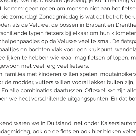
weging. Weinig blessure gevoelig, je kunt het lang 
t. Kortom: geen reden om mensen niet aan het fietsen
ie zomerdag! Zondagmiddag is wat dat betreft beru
ieden als de Veluwe, de bossen in Brabant en Drenthe 
hillende typen fietsers bij elkaar om hun kilometers
schelpenpaadjes op de Veluwe veel te smal. De fiets
paaltjes en bochten vlak voor een kruispunt, wandela
dee lijken te hebben wie waar mag fietsen of lopen, m
 gewoon met veel, erg veel fietsers. 
, families met kinderen willen spelen, moutainbikers
de modder, vutters willen vooral lekker buiten zijn, l
 En alle combinaties daartussen. Oftewel: we zijn alle
en we heel verschillende uitgangspunten. En dat bot
end waren we in Duitsland, net onder Kaiserslauter
agmiddag, ook op de fiets en ook hier bleken velen