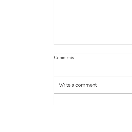
Comments
Column, de Martin
Write a comment...