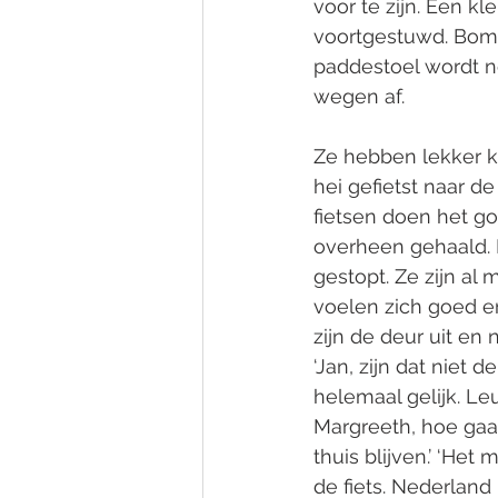
voor te zijn. Een k
voortgestuwd. Bome
paddestoel wordt ne
wegen af. 
Ze hebben lekker ko
hei gefietst naar d
fietsen doen het g
overheen gehaald. 
gestopt. Ze zijn al
voelen zich goed e
zijn de deur uit en
‘Jan, zijn dat niet 
helemaal gelijk. Le
Margreeth, hoe gaat
thuis blijven.’ ‘He
de fiets. Nederland l