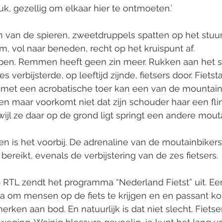
uk, gezellig om elkaar hier te ontmoeten.’
n van de spieren, zweetdruppels spatten op het stuur
m, vol naar beneden, recht op het kruispunt af.
pen. Remmen heeft geen zin meer. Rukken aan het s
es verbijsterde, op leeftijd zijnde, fietsers door. Fiet
t, met een acrobatische toer kan een van de mountain
n maar voorkomt niet dat zijn schouder haar een fli
rwijl ze daar op de grond ligt springt een andere mout
n is het voorbij. De adrenaline van de moutainbikers
reikt, evenals de verbijstering van de zes fietsers. 
 RTL zendt het programma “Nederland Fietst” uit. Een
 om mensen op de fiets te krijgen en en passant k
erken aan bod. En natuurlijk is dat niet slecht. Fiets