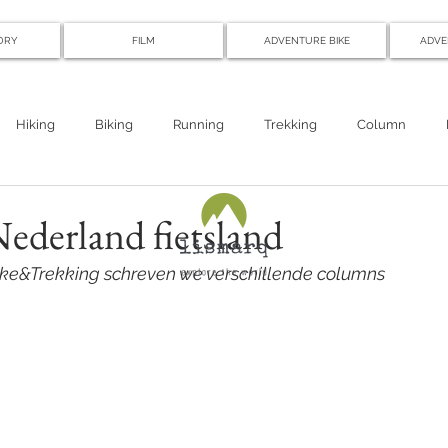
ORY
FILM
ADVENTURE BIKE
ADVE
Hiking
Biking
Running
Trekking
Column
ederland fietsland
 Bike&Trekking schreven we verschillende columns