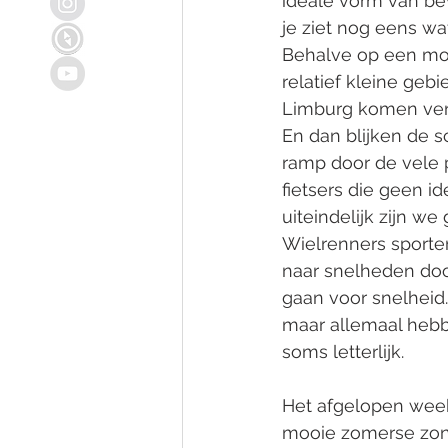
ideale vorm van be
je ziet nog eens wa
Behalve op een moo
relatief kleine geb
Limburg komen versc
En dan blijken de 
ramp door de vele 
fietsers die geen i
uiteindelijk zijn we
Wielrenners sporten
naar snelheden door 
gaan voor snelheid.
maar allemaal hebb
soms letterlijk.
Het afgelopen week
mooie zomerse zond