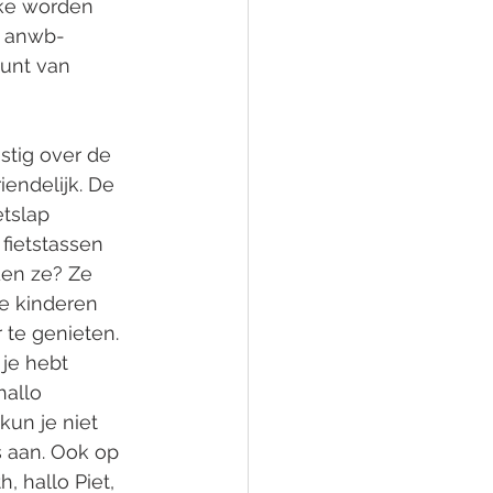
jke worden 
n anwb-
punt van 
stig over de 
endelijk. De 
tslap 
fietstassen 
den ze? Ze 
e kinderen 
 te genieten. 
 je hebt 
hallo 
kun je niet 
s aan. Ook op 
h, hallo Piet, 