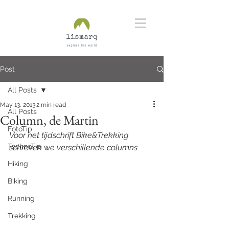
Post
All Posts
May 13, 2013
2 min read
All Posts
Column, de Martin
FotoTip
Voor het tijdschrift Bike&Trekking 
TechnoTip
schreven we verschillende columns
Hiking
Biking
Running
Trekking