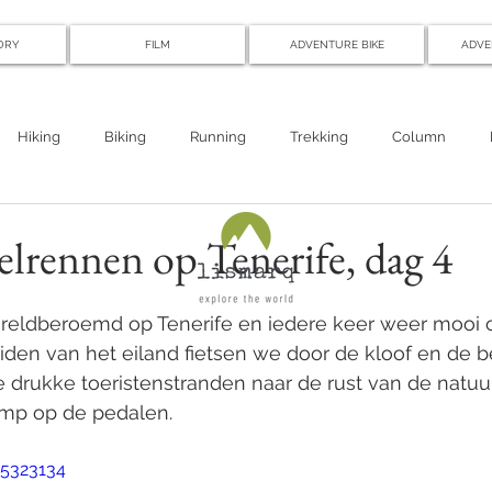
ORY
FILM
ADVENTURE BIKE
ADVE
Hiking
Biking
Running
Trekking
Column
elrennen op Tenerife, dag 4
ereldberoemd op Tenerife en iedere keer weer mooi
zuiden van het eiland fietsen we door de kloof en de 
 drukke toeristenstranden naar de rust van de natuur..
amp op de pedalen.
65323134