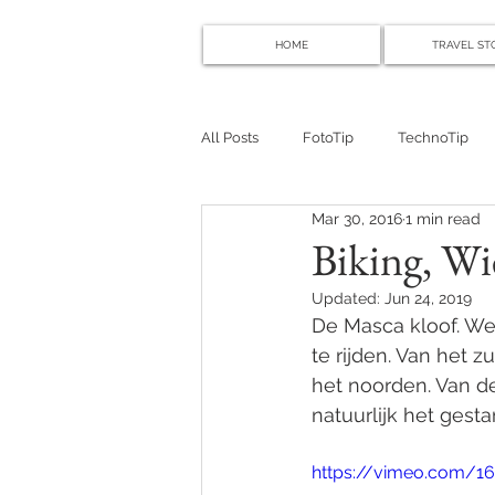
HOME
TRAVEL ST
All Posts
FotoTip
TechnoTip
Mar 30, 2016
1 min read
Biking, Wi
Updated:
Jun 24, 2019
De Masca kloof. W
te rijden. Van het 
het noorden. Van de
natuurlijk het gest
https://vimeo.com/1