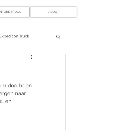
NTURE TRUCK
ABOUT
Expedition Truck
 om doorheen 
bergen naar 
...en 