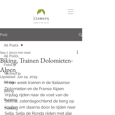
Post
All Posts
Sep 7, 2013
1 min read
All Posts
Biking, Trainen Dolomieten-
FotoTip
Alpen
TechnoTip
Updated:
Jun 24, 2019
Hiking
In een week trainen in de Italiaanse 
Dolomieten en de Franse Alpen. 
Biking
Vrijdag rijden naar de voet van de 
Running
Stelvio, zaterdagochtend de berg op 
knallen om daarna door te rijden naar 
Trekking
Sella. Sella de Ronda rijden met alle 