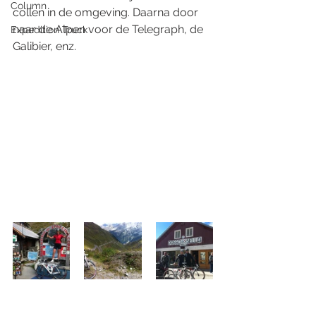
Column
collen in de omgeving. Daarna door 
naar de Alpen voor de Telegraph, de 
Expedition Truck
Galibier, enz. 