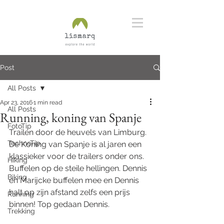
Post
All Posts
Apr 23, 2016
1 min read
All Posts
Running, koning van Spanje
FotoTip
Trailen door de heuvels van Limburg. 
TechnoTip
De Koning van Spanje is al jaren een 
klassieker voor de trailers onder ons. 
Hiking
Buffelen op de steile hellingen. Dennis 
Biking
en Marijcke buffelen mee en Dennis 
halt op zijn afstand zelfs een prijs 
Running
binnen! Top gedaan Dennis.
Trekking