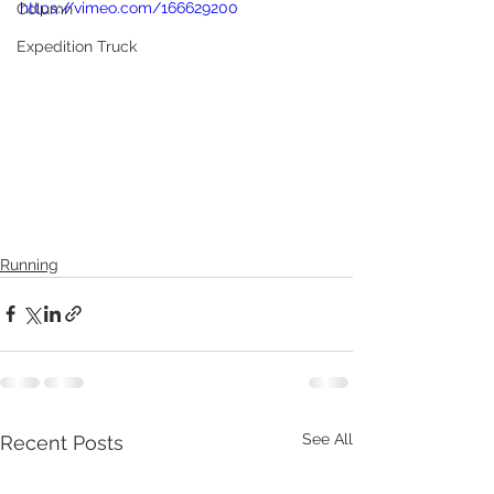
https://vimeo.com/166629200
Column
Expedition Truck
Running
See All
Recent Posts