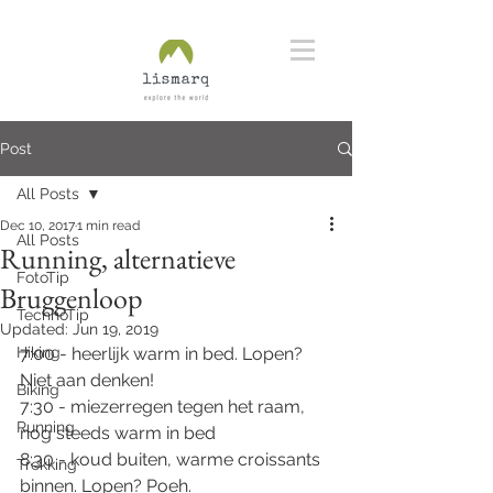
Post
All Posts
Dec 10, 2017
1 min read
All Posts
Running, alternatieve
FotoTip
Bruggenloop
TechnoTip
Updated:
Jun 19, 2019
Hiking
7:00 - heerlijk warm in bed. Lopen? 
Niet aan denken!
Biking
7:30 - miezerregen tegen het raam, 
Running
nog steeds warm in bed
8:30 - koud buiten, warme croissants 
Trekking
binnen. Lopen? Poeh. 