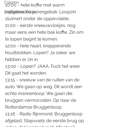
Column
10:00 - hete koffie met warm 
zelfgemaakt perengebak. Loopzin 
Expedition Truck
sluimert onder de oppervlakte. 
11:00 - eerste sneeuwvlokjes. nog 
maar eens een hete bak koffie. Zin om 
te lopen begint te komen.
12:00 - hete haart. knapperende 
houtblokken. Lopen? Ja zeker, we 
hebben er zin in.
13:00 - Lopen? JAAA. Fuck het weer. 
Dit gaat het worden.
13:15 - sneeuw van de ruiten van de 
auto. We gaan op weg. Dit wordt een 
echte mannenloop. We gaan die 
bruggen vermorzelen. Op naar de 
Rotterdamse Bruggenloop.
13:16 - Radio Rijnmond. Bruggenloop 
afgelast. Stapvoets de eerste brug op 