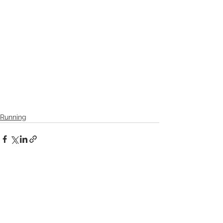
Running
See All
Recent Posts