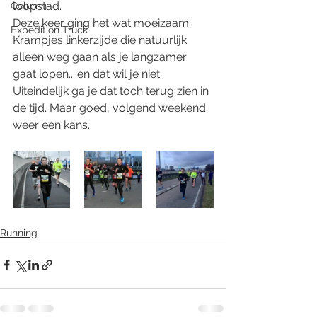
loopstad. 
Column
Deze keer ging het wat moeizaam. 
Expedition Truck
Krampjes linkerzijde die natuurlijk 
alleen weg gaan als je langzamer 
gaat lopen....en dat wil je niet. 
Uiteindelijk ga je dat toch terug zien in 
de tijd. Maar goed, volgend weekend 
weer een kans. 
Running