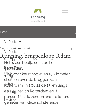
Post
All Posts
Dec 11, 2016
1 min read
All Posts
Running, bruggenloop Rdam
FotoTip
Het is een beetje een traditie 
TechnoTip
geworden. 
Vlak voor kerst nog even 15 kilometer 
Hiking
stiefelen over de bruggen van 
Biking
Rotterdam. In 1:06:22 de 15 km langs 
de skyline van Rotterdam eruit 
Running
persen. Met duizenden andere lopers 
Trekking
genieten van deze schitterende 