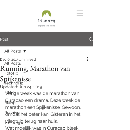
Post
All Posts
Dec 6, 2015
1 min read
All Posts
Running, Marathon van
FotoTip
Spijkenisse
TechnoTip
Updated:
Jun 24, 2019
Hiking
Vorige week was de marathon van 
Curacao een drama. Deze week de 
Biking
marathon een Spijkenisse. Gewoon, 
Running
omdat het beter kan. Gisteren in het 
vliegtuig terug naar huis. 
Trekking
Wat moeilijk was in Curacao bleek 