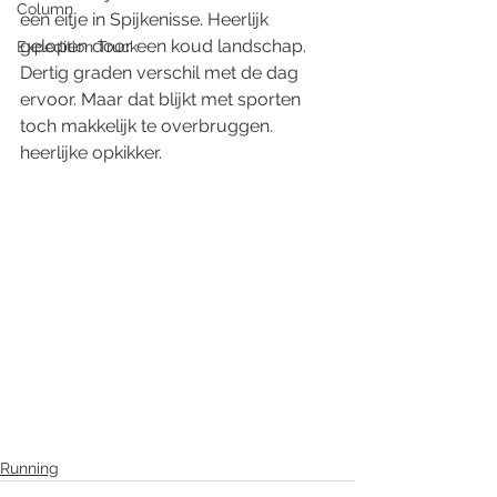
Column
een eitje in Spijkenisse. Heerlijk 
gelopen door een koud landschap. 
Expedition Truck
Dertig graden verschil met de dag 
ervoor. Maar dat blijkt met sporten 
toch makkelijk te overbruggen. 
heerlijke opkikker. 
Running