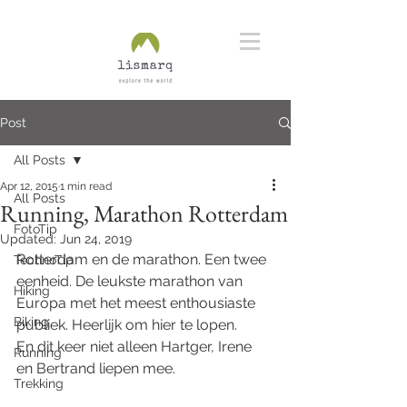
Post
All Posts
Apr 12, 2015
1 min read
All Posts
Running, Marathon Rotterdam
FotoTip
Updated:
Jun 24, 2019
Rotterdam en de marathon. Een twee 
TechnoTip
eenheid. De leukste marathon van 
Hiking
Europa met het meest enthousiaste 
Biking
publiek. Heerlijk om hier te lopen.
En dit keer niet alleen Hartger, Irene 
Running
en Bertrand liepen mee. 
Trekking