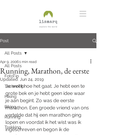
Post
All Posts
Apr 9, 2006
1 min read
All Posts
Running, Marathon, de eerste
FotoTip
Updated:
Jun 24, 2019
Je weet hoe het gaat. Je hebt een te 
TechnoTip
grote bek en je hebt geen idee waar 
Hiking
je aan begint. Zo was de eerste 
Biking
marathon. Een groede vriend van ons 
vertelde dat hij een marathon ging 
Running
lopen en voordat ik het wist was ik 
Trekking
ingeschreven en begon ik de 