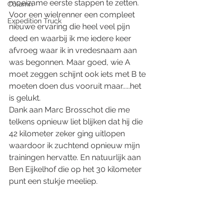
moeizame eerste stappen te zetten. 
Column
Voor een wielrenner een compleet 
Expedition Truck
nieuwe ervaring die heel veel pijn 
deed en waarbij ik me iedere keer 
afvroeg waar ik in vredesnaam aan 
was begonnen. Maar goed, wie A 
moet zeggen schijnt ook iets met B te 
moeten doen dus vooruit maar.....het 
is gelukt. 
Dank aan Marc Brosschot die me 
telkens opnieuw liet blijken dat hij die 
42 kilometer zeker ging uitlopen 
waardoor ik zuchtend opnieuw mijn 
trainingen hervatte. En natuurlijk aan 
Ben Eijkelhof die op het 30 kilometer 
punt een stukje meeliep. 