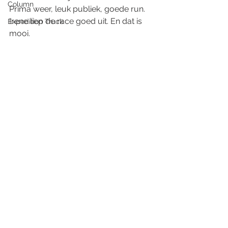
Column
Prima weer, leuk publiek, goede run. 
Irene liep de race goed uit. En dat is 
Expedition Truck
mooi. 