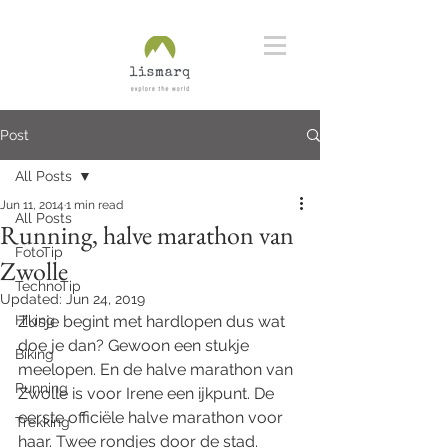
Post
All Posts
Jun 11, 2014
1 min read
All Posts
Running, halve marathon van
FotoTip
Zwolle
TechnoTip
Updated:
Jun 24, 2019
Hiking
Zusje begint met hardlopen dus wat 
doe je dan? Gewoon een stukje 
Biking
meelopen. En de halve marathon van 
Running
Zwolle is voor Irene een ijkpunt. De 
eerste officiële halve marathon voor 
Trekking
haar. Twee rondjes door de stad. 