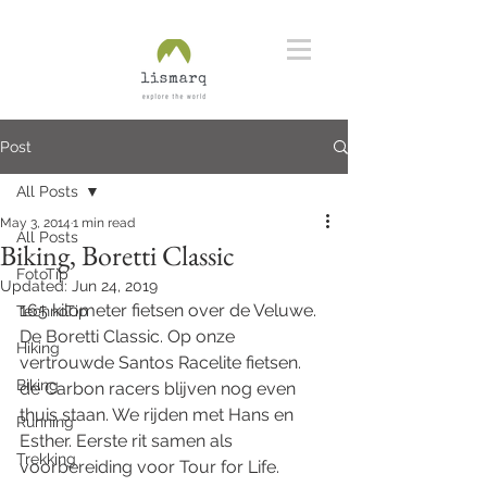
Post
All Posts
May 3, 2014
1 min read
All Posts
Biking, Boretti Classic
FotoTip
Updated:
Jun 24, 2019
165 kilometer fietsen over de Veluwe. 
TechnoTip
De Boretti Classic. Op onze 
Hiking
vertrouwde Santos Racelite fietsen. 
Biking
de Carbon racers blijven nog even 
thuis staan. We rijden met Hans en 
Running
Esther. Eerste rit samen als 
Trekking
voorbereiding voor Tour for Life. 