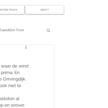
NTURE TRUCK
ABOUT
Expedition Truck
 waar de wind 
 prima. En 
 Omringdijk. 
ook niet te 
eloton al 
p en erover. 