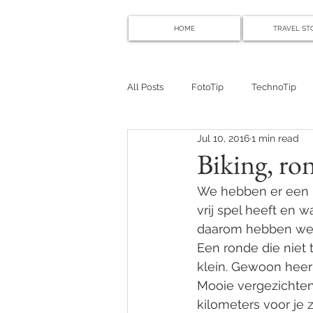
HOME
TRAVEL ST
All Posts
FotoTip
TechnoTip
Jul 10, 2016
1 min read
Biking, ro
We hebben er een b
vrij spel heeft en w
daarom hebben we e
Een ronde die niet t
klein. Gewoon heerl
Mooie vergezichten 
kilometers voor je z