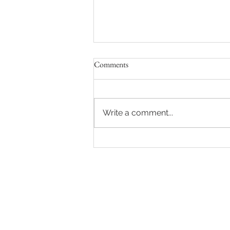
Comments
Zomer in Oktober
Write a comment...