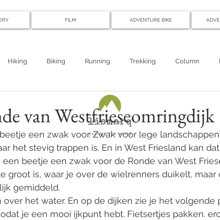
ORY
FILM
ADVENTURE BIKE
ADVE
Hiking
Biking
Running
Trekking
Column
nde van Westfrieseomringdijk
eetje een zwak voor. Zwak voor lege landschappen
aar het stevig trappen is. En in West Friesland kan dat
en beetje een zwak voor de Ronde van West Friese
e groot is, waar je over de wielrenners duikelt, maar 
ijk gemiddeld. 
over het water. En op de dijken zie je het volgende p
odat je een mooi ijkpunt hebt. Fietsertjes pakken. ero