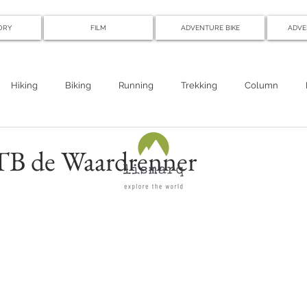
ORY
FILM
ADVENTURE BIKE
ADVE
Hiking
Biking
Running
Trekking
Column
TB de Waardrenner