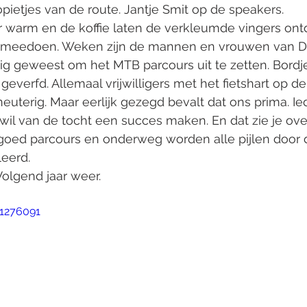
kopietjes van de route. Jantje Smit op de speakers. 
r warm en de koffie laten de verkleumde vingers ont
e meedoen. Weken zijn de mannen en vrouwen van D
g geweest om het MTB parcours uit te zetten. Bordje
geverfd. Allemaal vrijwilligers met het fietshart op de 
neuterig. Maar eerlijk gezegd bevalt dat ons prima. Ie
wil van de tocht een succes maken. En dat zie je over
goed parcours en onderweg worden alle pijlen door d
eerd. 
olgend jaar weer.
91276091