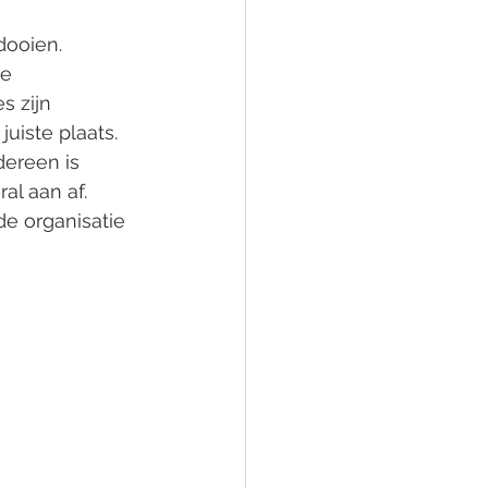
dooien. 
e 
s zijn 
juiste plaats. 
dereen is 
al aan af. 
e organisatie 