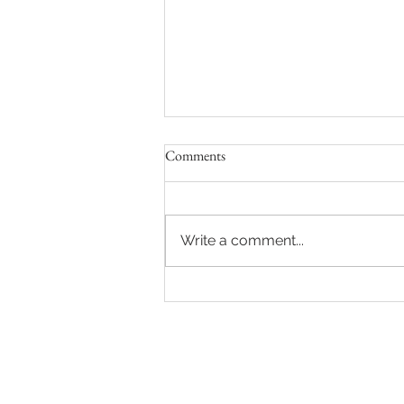
Comments
Zomer in Oktober
Write a comment...