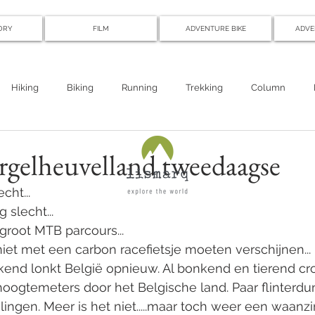
ORY
FILM
ADVENTURE BIKE
ADVE
Hiking
Biking
Running
Trekking
Column
rgelheuvelland tweedaagse
cht...
 slecht...
 groot MTB parcours...
 niet met een carbon racefietsje moeten verschijnen...
kend lonkt België opnieuw. Al bonkend en tierend cr
hoogtemeters door het Belgische land. Paar flinterd
lingen. Meer is het niet.....maar toch weer een waanzi