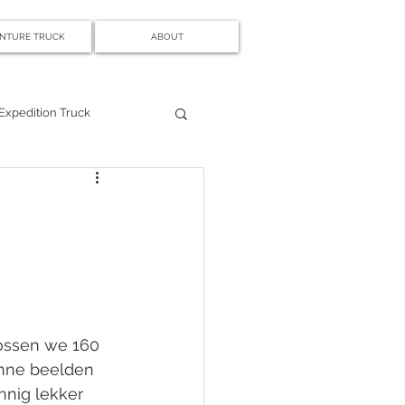
NTURE TRUCK
ABOUT
Expedition Truck
ossen we 160 
unne beelden 
nnig lekker 