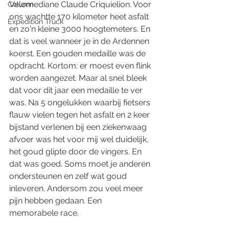
Velomediane Claude Criquielion. Voor 
Column
ons wachtte 170 kilometer heet asfalt 
Expedition Truck
en zo'n kleine 3000 hoogtemeters. En 
dat is veel wanneer je in de Ardennen 
koerst. Een gouden medaille was de 
opdracht. Kortom: er moest even flink 
worden aangezet. Maar al snel bleek 
dat voor dit jaar een medaille te ver 
was. Na 5 ongelukken waarbij fietsers 
flauw vielen tegen het asfalt en 2 keer 
bijstand verlenen bij een ziekenwaag 
afvoer was het voor mij wel duidelijk, 
het goud glipte door de vingers. En 
dat was goed. Soms moet je anderen 
ondersteunen en zelf wat goud 
inleveren. Andersom zou veel meer 
pijn hebben gedaan. Een 
memorabele race. 