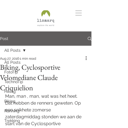
Post
All Posts
Aug 27, 2016
1 min read
All Posts
Biking, Cyclosportive
FotoTip
Velomediane Claude
TechnoTip
Criquielion
Hiking
Man, man , man, wat was het heet. 
Biking
Dat hebben de renners geweten. Op 
een snikhete zomerse 
Running
zaterdagmiddag stonden we aan de 
Trekking
start van de Cyclosportive 