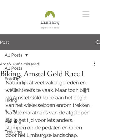
Post
All Posts
Apr 16, 2016
1 min read
All Posts
Biking, Amstel Gold Race I
FotoTip
Natuurlijk al veel vaker gereden en 
TechnoTip
wellicht zelfs te vaak. Maar toch blijft 
de Amstel Gold Race aan het begin 
Hiking
van het wielerseizoen enrom trekken. 
Biking
Na alle marathons van de afgelopen 
tijd is het tijd voor iets anders, 
Running
stampen op de pedalen en racen 
Trekking
door het Limburgse landschap.