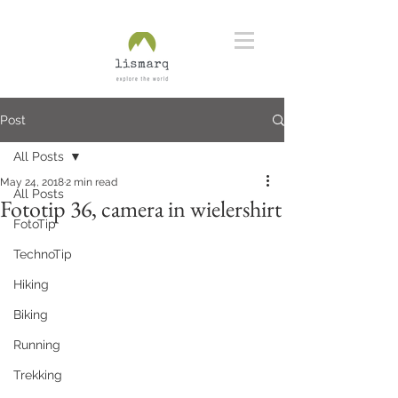
Post
All Posts
May 24, 2018
2 min read
All Posts
Fototip 36, camera in wielershirt
FotoTip
TechnoTip
Hiking
Biking
Running
Trekking