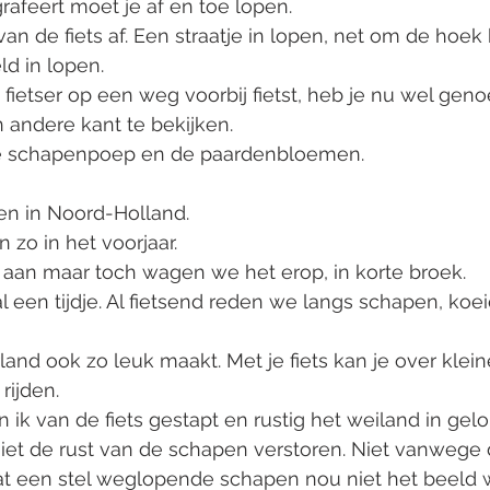
grafeert moet je af en toe lopen. 
n de fiets af. Een straatje in lopen, net om de hoek k
ld in lopen. 
 fietser op een weg voorbij fietst, heb je nu wel gen
 andere kant te bekijken. 
de schapenpoep en de paardenbloemen. 
sen in Noord-Holland. 
 zo in het voorjaar. 
 aan maar toch wagen we het erop, in korte broek. 
l een tijdje. Al fietsend reden we langs schapen, koe
land ook zo leuk maakt. Met je fiets kan je over klein
rijden. 
 ik van de fiets gestapt en rustig het weiland in gelo
 niet de rust van de schapen verstoren. Niet vanwege
t een stel weglopende schapen nou niet het beeld w