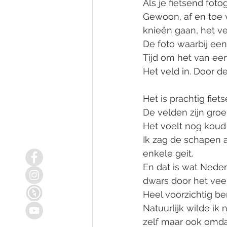
Als je fietsend foto
Gewoon, af en toe va
knieën gaan, het ve
De foto waarbij een
Tijd om het van een
Het veld in. Door 
Het is prachtig fiet
De velden zijn groen
Het voelt nog koud
Ik zag de schapen a
enkele geit. 
En dat is wat Neder
dwars door het vee 
Heel voorzichtig ben
Natuurlijk wilde ik
zelf maar ook omda