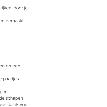
ijken, door je 
oeg gemaakt. 
ien en een 
e paadjes 
pen. 
 de schapen 
as dat ik voor 