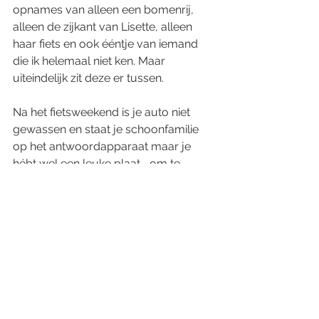
opnames van alleen een bomenrij, 
alleen de zijkant van Lisette, alleen 
haar fiets en ook ééntje van iemand 
die ik helemaal niet ken. Maar 
uiteindelijk zit deze er tussen.
Na het fietsweekend is je auto niet 
gewassen en staat je schoonfamilie 
op het antwoordapparaat maar je 
hébt wel een leuke plaat…..om te 
mailen of om af te drukken voor op 
de schoorsteenmantel.
FotoTip