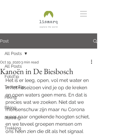
Post
All Posts
Oct 19, 2020
3 min read
All Posts
Kanoën in De Biesbosch
FotoTip
Het is er leeg, open, vol met water en 
TechnoTip
in het naseizoen vind je op de kreken 
en open waters geen mens. En dat is 
Hiking
precies wat we zoeken. Niet dat we 
Biking
mensenschuw zijn maar nu Corona 
weer naar ongekende hoogten schiet, 
Running
en we teveel groepen mensen om 
Trekking
ons heen zien die dit als het signaal 