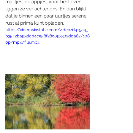
mailtjes, de appjes, voor heel even 
liggen ze ver achter ons. En dan blijkt 
dat je binnen een paar uurtjes serene 
rust al prima kunt opladen. 
https://video.wixstatic.com/video/d415a4_
b3542ba93dcb4ce58f28c093302dda82/108
0p/mp4/file.mp4