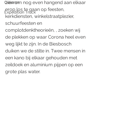
zien om nog even hangend aan elkaar 
Column
erop los te gaan op feesten, 
Expedition Truck
kerkdiensten, winkelstraatplezier, 
schuurfeesten en 
complotdenktheorieën, , zoeken wij 
de plekken op waar Corona heel even 
weg lijkt te zijn. In de Biesbosch 
duiken we de stilte in. Twee mensen in 
een kano bij elkaar gehouden met 
zeildoek en aluminium pijpen op een 
grote plas water. 