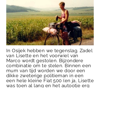
In Osijek hebben we tegenslag. Zadel
van Lisette en het voorwiel van
Marco wordt gestolen. Bijzondere
combinatie om te stelen. Binnen een
mum van tijd worden we door een
dikke zweterige politieman in een
een hele kleine Fiat 500 (en ja, Lisette
was toen al lang en het autootje erg
klein) door de stad rond gereden op
zoek naar de gestolen goederen.
Hele
onderneming. Drie veel te grote
mensen in een heel klein
autootje
zonder airco (hadden we
nog nooit van gehoord) bij 35 graden.
Natuurlijk niets gevonden maar wel
veel lol gehad. Vervangende
spulletjes snel gevonden.