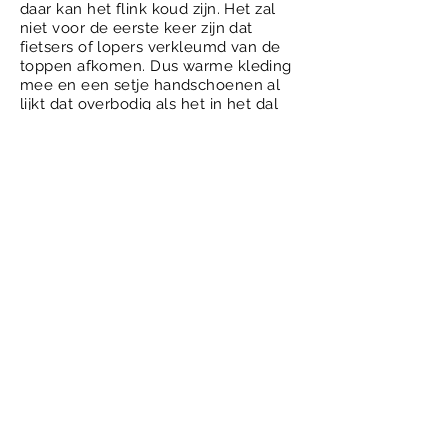
daar kan het flink koud zijn. Het zal
niet voor de eerste keer zijn dat
fietsers of lopers verkleumd van de
toppen afkomen. Dus warme kleding
mee en een setje handschoenen al
lijkt dat overbodig als het in het dal
20 graden is. Wij reden de trail met
een
Santos Travelmaster 3+
bike met
27,5 inch wielen met daarop
dikke
Schwalbe Smart Sam 65
mm
brede banden. De noppen hielpen
ons erg om grip te houden op de
natte bospaden. Door de dikke
banden bleven we voldoende
controle houden bij snelle afdalingen
op onverharde paden. Uiteindelijk
heb je wel iets van vering nodig om
veilig beneden te komen. dat kan
door dikke banden of uiteraard door
voorvering. Een fully is echt niet
nodig. En heb je dat allemaal niet?
Gewoon langzamer gaan en dan kom
je er ook.