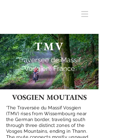
TMV
Traversee de Massif
Vosgien, France
VOSGIEN MOUTAINS
'The Traversée du Massif Vosgien
(TMV) rises from Wissembourg near
the German border, traveling south
through three distinct zones of the
Vosges Mountains, ending in Thann.
The route connects mostly unpaved