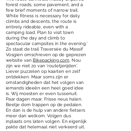
forest roads, some pavement, and a
few brief moments of narrow trail.
While fitness is necessary for daily
climbs and descents, the route is
entirely rideable, even with a
camping load. Plan to visit town
during the day and climb to
spectacular campsites in the evening.'
Zo staat de trail Traversée du Massif
Vosgien omschreven op de geprezen
website van
Bikepacking.com
. Nou
zijn we niet zo van 'routetjerijden'.
Liever puzzelen op kaarten en zelf
ontdekken. Maar soms zijn er
omstandigheden dat het volgen van
iemands ideeën een heel goed idee
is. Wij moesten er even tussenuit.
Paar dagen maar. Frisse neus halen.
Beetje dom trappen op de pedalen.
En dan is de hulp van andere fietsers
meer dan welkom. Volgen dus
inplaats ons laten volgen. En eigenlijk
pakte dat helemaal niet verkeerd uit.