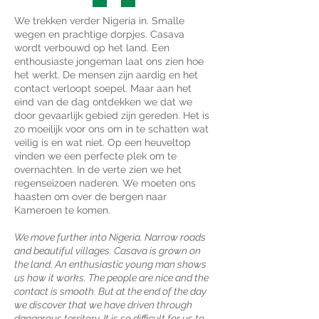
We trekken verder Nigeria in. Smalle
wegen en prachtige dorpjes. Casava
wordt verbouwd op het land. Een
enthousiaste jongeman laat ons zien hoe
het werkt. De mensen zijn aardig en het
contact verloopt soepel. Maar aan het
eind van de dag ontdekken we dat we
door gevaarlijk gebied zijn gereden. Het is
zo moeilijk voor ons om in te schatten wat
veilig is en wat niet. Op een heuveltop
vinden we een perfecte plek om te
overnachten. In de verte zien we het
regenseizoen naderen. We moeten ons
haasten om over de bergen naar
Kameroen te komen.
We move further into Nigeria. Narrow roads
and beautiful villages. Casava is grown on
the land. An enthusiastic young man shows
us how it works. The people are nice and the
contact is smooth. But at the end of the day
we discover that we have driven through
dangerous territory. It is so difficult for us to