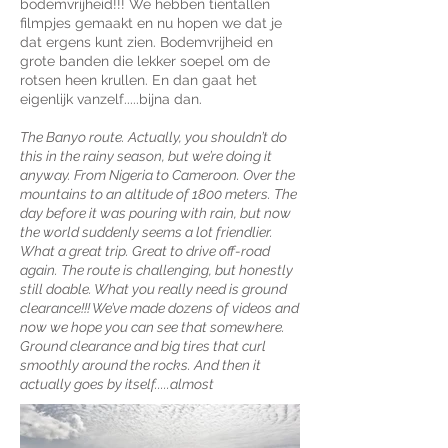
bodemvrijheid!!! We hebben tientallen
filmpjes gemaakt en nu hopen we dat je
dat ergens kunt zien. Bodemvrijheid en
grote banden die lekker soepel om de
rotsen heen krullen. En dan gaat het
eigenlijk vanzelf.....bijna dan.
The Banyo route. Actually, you shouldn’t do
this in the rainy season, but we’re doing it
anyway. From Nigeria to Cameroon. Over the
mountains to an altitude of 1800 meters. The
day before it was pouring with rain, but now
the world suddenly seems a lot friendlier.
What a great trip. Great to drive off-road
again. The route is challenging, but honestly
still doable. What you really need is ground
clearance!!! We’ve made dozens of videos and
now we hope you can see that somewhere.
Ground clearance and big tires that curl
smoothly around the rocks. And then it
actually goes by itself.....almost