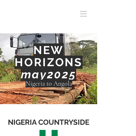
NEW
HORIZONS
may
2025
Nigeria to Angola
NIGERIA COUNTRYSIDE