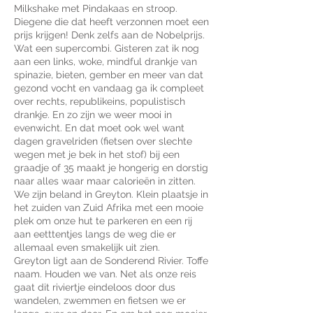
Milkshake met Pindakaas en stroop.
Diegene die dat heeft verzonnen moet een
prijs krijgen! Denk zelfs aan de Nobelprijs.
Wat een supercombi. Gisteren zat ik nog
aan een links, woke, mindful drankje van
spinazie, bieten, gember en meer van dat
gezond vocht en vandaag ga ik compleet
over rechts, republikeins, populistisch
drankje. En zo zijn we weer mooi in
evenwicht. En dat moet ook wel want
dagen gravelriden (fietsen over slechte
wegen met je bek in het stof) bij een
graadje of 35 maakt je hongerig en dorstig
naar alles waar maar calorieën in zitten.
We zijn beland in Greyton. Klein plaatsje in
het zuiden van Zuid Afrika met een mooie
plek om onze hut te parkeren en een rij
aan eetttentjes langs de weg die er
allemaal even smakelijk uit zien.
Greyton ligt aan de Sonderend Rivier. Toffe
naam. Houden we van. Net als onze reis
gaat dit riviertje eindeloos door dus
wandelen, zwemmen en fietsen we er