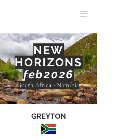
NEW
HORIZONS
feb
2026
South Africa - Namibia
GREYTON