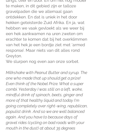
langs, over en door. En om het nog mooier
te maken, in dit gebied zijn er talloze
gravelpaden die we allemaal gaan
ontdekken. En dat is uniek in het door
hekken geteisterde Zuid Afrika. En ja, wat
hebben we vaak gevloekt als we weer bij
een hek aankwamen na uren zweten om
erachter te komen dat bij het overklimmen
van het hek je een bordje ziet met ‘armed
response’. Maar niets van dit alles rond
Greyton.
We slurpen nog even aan onze sorbet.
Milkshake with Peanut Butter and syrup. The
one who made that up should get a prize!
Even think of the Nobel Prize. What a super
combi. Yesterday I was still on a left, woke,
mindful drink of spinach, beets, ginger and
more of that healthy liquid and today I'm
going completely over right-wing, republican,
populist drink. And so we are well balanced
again. And you have to because days of
gravel rides (cycling on bad roads with your
mouth in the dust) at about 35 degrees