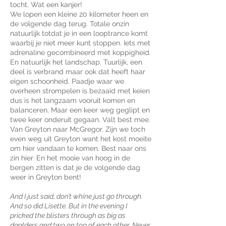
tocht. Wat een kanjer!
We lopen een kleine 20 kilometer heen en
de volgende dag terug. Totale onzin
natuurlijk totdat je in een looptrance komt
waarbij je niet meer kunt stoppen. Iets met
adrenaline gecombineerd met koppigheid.
En natuurlijk het landschap. Tuurlijk, een
deel is verbrand maar ook dat heeft haar
eigen schoonheid. Paadje waar we
overheen strompelen is bezaaid met keien
dus is het langzaam vooruit komen en
balanceren. Maar een keer weg geglipt en
twee keer onderuit gegaan. Valt best mee.
Van Greyton naar McGregor. Zijn we toch
even weg uit Greyton want het kost moeite
om hier vandaan te komen. Best naar ons
zin hier. En het mooie van hoog in de
bergen zitten is dat je de volgende dag
weer in Greyton bent!
And I just said, don’t whine just go through.
And so did Lisette. But in the evening I
pricked the blisters through as big as
daalders and two on top of each other. Never