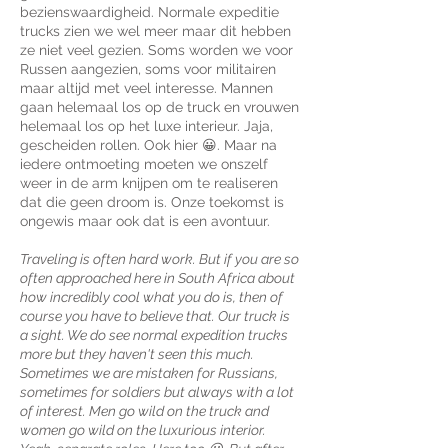
bezienswaardigheid. Normale expeditie
trucks zien we wel meer maar dit hebben
ze niet veel gezien. Soms worden we voor
Russen aangezien, soms voor militairen
maar altijd met veel interesse. Mannen
gaan helemaal los op de truck en vrouwen
helemaal los op het luxe interieur. Jaja,
gescheiden rollen. Ook hier 😀. Maar na
iedere ontmoeting moeten we onszelf
weer in de arm knijpen om te realiseren
dat die geen droom is. Onze toekomst is
ongewis maar ook dat is een avontuur.
Traveling is often hard work. But if you are so
often approached here in South Africa about
how incredibly cool what you do is, then of
course you have to believe that. Our truck is
a sight. We do see normal expedition trucks
more but they haven't seen this much.
Sometimes we are mistaken for Russians,
sometimes for soldiers but always with a lot
of interest. Men go wild on the truck and
women go wild on the luxurious interior.