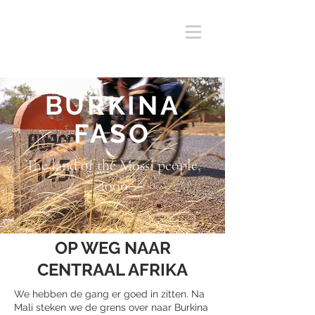
BURKINA
FASO
The land of the Mossi people,
2000
OP WEG NAAR
CENTRAAL AFRIKA
We hebben de gang er goed in zitten. Na
Mali steken we de grens over naar Burkina